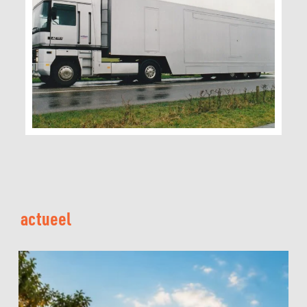
actueel
Hans
Kazàn
&