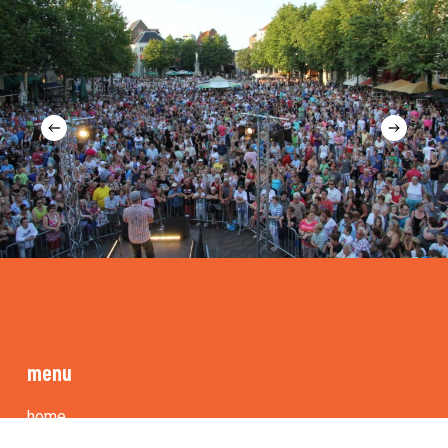
menu
home
the showliner