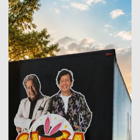
Steven
Kazàn
presenteren:
De
Gi
Ga
Goocheltruuk!